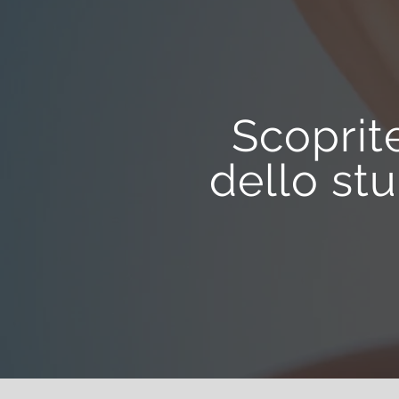
Scoprit
dello st