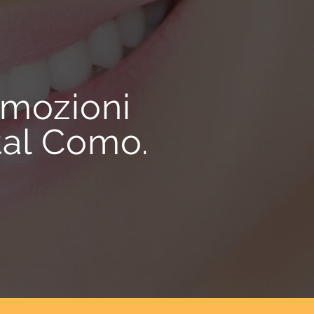
omozioni
tal Como.